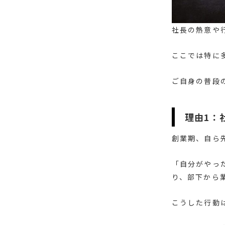
社長の熱意や
ここでは特に
ご自身の普段
理由1：
創業期、自ら
「自分がやっ
り、部下から
こうした行動