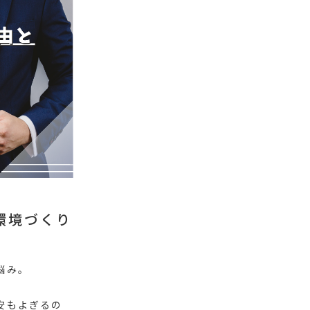
環境づくり
悩み。
安もよぎるの