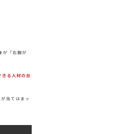
身が「右腕が
できる人材の台
社が当てはまっ