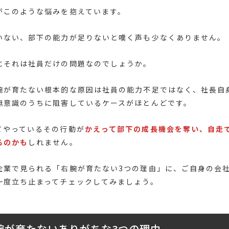
がこのような悩みを抱えています。
いない、部下の能力が足りないと嘆く声も少なくありません。
にそれは社員だけの問題なのでしょうか。
腕が育たない根本的な原因は社員の能力不足ではなく、社長自
無意識のうちに阻害しているケースがほとんどです。
てやっているその行動が
かえって部下の成長機会を奪い、自走
るのかも
しれません。
企業で見られる「右腕が育たない3つの理由」に、ご自身の会
一度立ち止まってチェックしてみましょう。
腕が育たないありがちな3つの理由