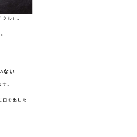
イクル」。
す。
いない
ます。
に口を出した