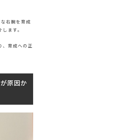
秀な右腕を育成
介します。
り、育成への正
」が原因か