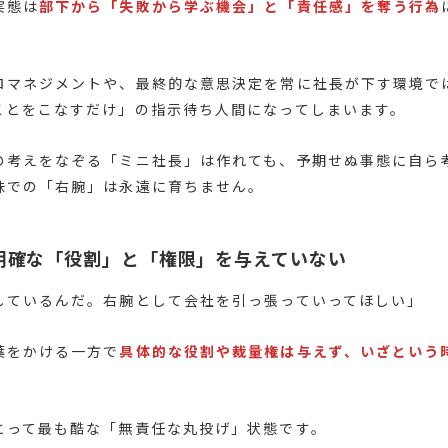
実態は
部下から「失敗から学ぶ機会」と「責任感」を奪う行為
ロマネジメントや、最終的な意思決定を常に社長が下す環境で
ことをこなすだけ」の指示待ち人間になってしまいます。
の考えをなぞる「ミニ社長」は作れても、予期せぬ事態に自ら
味での「右腕」は永遠に育ちません。
明確な「役割」と「権限」を与えていない
しているんだ。右腕として会社を引っ張っていってほしい」
葉をかける一方で
具体的な役割や裁量権は与えず、いざという
とって最も酷な「無責任な丸投げ」状態です。