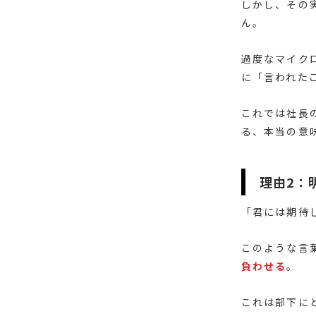
しかし、その
ん。
過度なマイク
に「言われた
これでは社長
る、本当の意
理由2：
「君には期待
このような言
負わせる
。
これは部下に